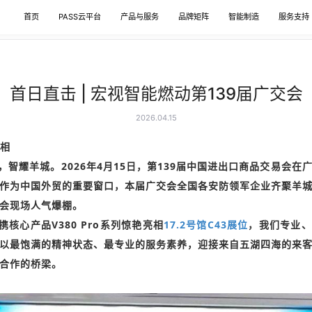
首页
PASS云平台
产品与服务
品牌矩阵
智能制造
服务支持
首日直击 | 宏视智能燃动第139届广交会
2026.04.15
亮相
，智耀羊城。2026年4月15日，第139届中国进出口商品交易会在
作为中国外贸的重要窗口，本届广交会全国各安防领军企业齐聚羊
会现场人气爆棚。
携核心产品V380 Pro系列惊艳亮相
17.2号馆C43展位
，我们专业、
以最饱满的精神状态、最专业的服务素养，迎接来自五湖四海的来
合作的桥梁。