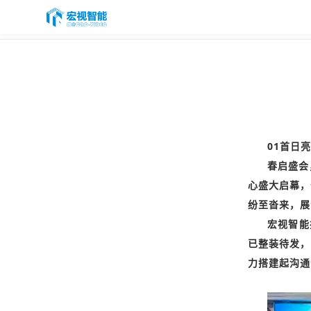
首页
PASS云平台
产品与服务
品牌矩阵
01首日
智能制造
春启盛会
心盛大启幕，
服务支持
纷至沓来，展
关于我们
宏视智能
已整装待发，
联系我们
力搭建起沟通