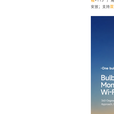
视
+115°
安放；支持
双