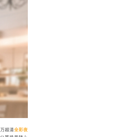
 万超清
全彩夜