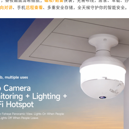
 广角，昼夜画面清晰细腻；
磁吸/贴窗
快装，无需布线，居家、车载、
向对讲
、手机
远程查看
、多重安全存储，全天候守护你的智能安全