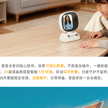
，更是全家的贴心陪伴，自带
可视化屏幕
，不用复杂操作，一键就能
见；
2K
超清画质搭配智能
人形侦测
，异动
实时告警
，日夜守护不留死
内外都能稳定安放，
远程看护
、日常唠嗑、家庭安防一台全搞定。