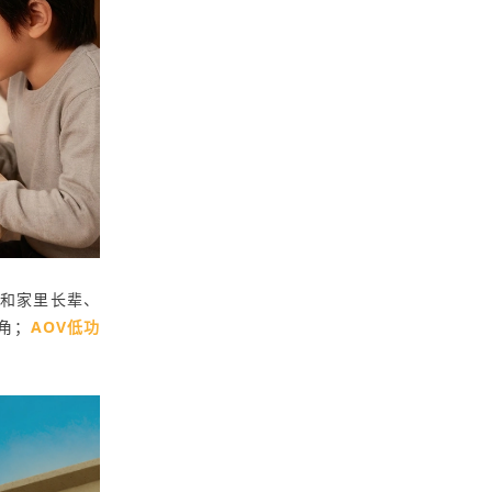
和家里长辈、
角；
AOV低功