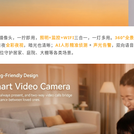
摄像头，一拧即用，
照明+监控+WIFI
三合一，一灯多用。
360°全
日夜
全彩夜视
，暗光也清晰；
AI人形精准侦测
+
声光告警
，双向语
位守护居家、庭院、大棚等各类场景。