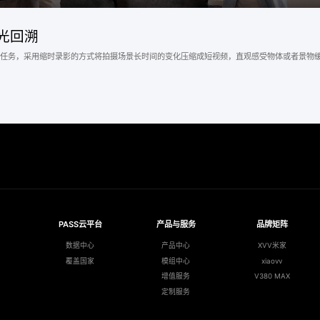
光回溯
任务，采用缩时录影的方式将拍摄场景长时间的变化压缩成短视频，直观感受物体或者景物
PASS云平台
产品与服务
品牌矩阵
数据中心
产品中心
XVV米家
覆盖国家
模组中心
xiaovv
增值服务
V380 MAX
定制服务