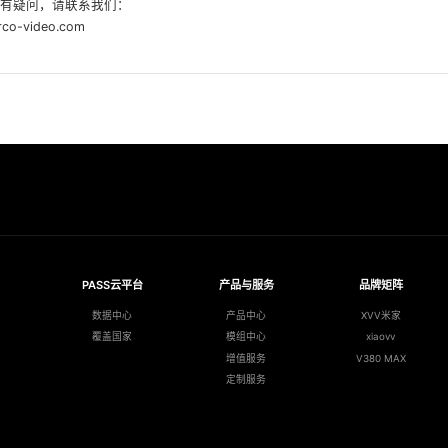
有疑问，请联系我们：
rco-video.com
PASS云平台
产品与服务
品牌矩阵
数据中心
产品中心
XVV米家
覆盖国家
模组中心
xiaovv
增值服务
V380 MAX
定制服务